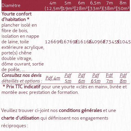
4m
5m
6m
6,5m
7m
8m
Diamètre
(12,5m²)
(19m²)
(28m²)
(33m²)
(38m²)
(50m²)
Yourte confort
d’habitation *
plancher isolé en
fibre de bois,
isolation en nappe
de laine, toile
12669€
16769€
21616€
24096€
27345€
31045
extérieure acrylique,
porte(s) chêne
double vitrage,
dôme ouvrant, sortie
de poêle, …
Consultez nos devis
Pdf
Pdf
Pdf
Pdf
Pdf
Pdf 4m
détaillés et options :
5m
6m
65m
7m
8m
* Prix TTC indicatif
pour une yourte « clés en main », livrée et
montée avec prestation de formation.
Veuillez trouver ci-joint nos
conditions générales
et une
charte d’utilisation
qui définissent nos engagements
réciproques :