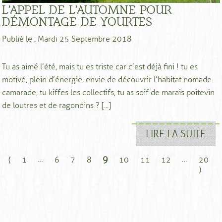
L’APPEL DE L’AUTOMNE POUR
DÉMONTAGE DE YOURTES
Publié le : Mardi 25 Septembre 2018
Tu as aimé l’été, mais tu es triste car c’est déjà fini ! tu es
motivé, plein d’énergie, envie de découvrir l’habitat nomade
camarade, tu kiffes les collectifs, tu as soif de marais poitevin
de loutres et de ragondins ? [...]
LIRE LA SUITE
…
9
…
⟨
1
6
7
8
10
11
12
20
⟩