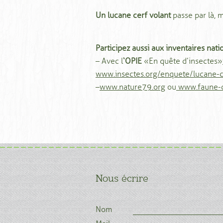
Un lucane cerf volant
passe par là,
Participez aussi aux inventaires nat
– Avec l
‘OPIE
« En quête d’insectes»
www.insectes.org/enquete/lucane-ce
–
www.nature79.org
ou
www.faune-c
Nous écrire
Nom